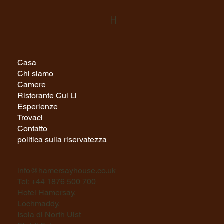
H
Casa
Chi siamo
Camere
Ristorante Cul Li
Esperienze
Trovaci
Contatto
politica sulla riservatezza
info@hamersayhouse.co.uk
Tel: +44 1876 500 700
Hotel Hamersay,
Lochmaddy,
Isola di North Uist