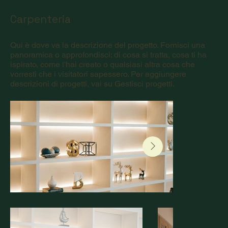
Carpenteria
Qui è dove va la descrizione del progetto. Fornisci una
panoramica o approfondisci: di cosa si tratta, cosa ti ha
ispirato, come l'hai creato o qualsiasi altra cosa che
vorresti che i visitatori sapessero. Per aggiungere
descrizioni di progetti, vai su Gestisci progetti.