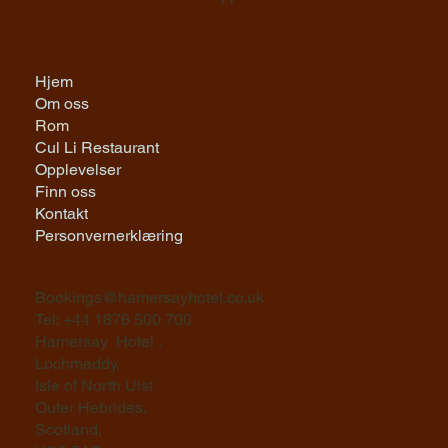
Hjem
Om oss
Rom
Cul Li Restaurant
Opplevelser
Finn oss
Kontakt
Personvernerklæring
Bookings@hamersayhotel.co.uk
Tel: +44 1876 500 700
Hamersay Hotel ,
Lochmaddy,
Isle of North Uist
Outer Hebrides,
Scotland,