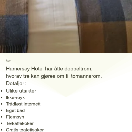
Rom
Hamersay Hotel har åtte dobbeltrom,
hvorav tre kan gjøres om til tomannsrom.
Detaljer:
Ulike utsikter
Ikke-røyk
Trådløst internett
Eget bad
Fjernsyn
Te/kaffekoker
Gratis toalettsaker