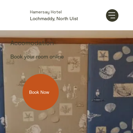
Hamersay Hotel
Lochmaddy, North Uist
Accomodation
Book your room online
Book Now